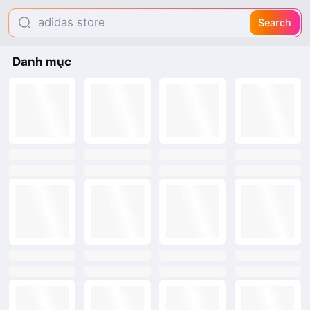
adidas store
Search
son
Danh mục
áo dài
text
text
text
text
text
text
text
text
text
text
text
text
text
text
text
text